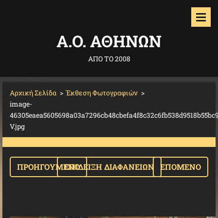
Α.O. ΑΘΗΝΩΝ
ΑΠΟ ΤΟ 2008
Αρχική Σελίδα
>
Έκθεση Φωτογραφιών
>
image-
46305eaea5605698a03a7296cb48cbefa4f8c32c6fb538d9518b55bc9f
V.jpg
ΠΡΟΗΓΟΎΜΕΝΟ
ΕΠΊΔΕΙΞΗ ΔΙΑΦΑΝΕΙΏΝ
ΕΠΌΜΕΝΟ