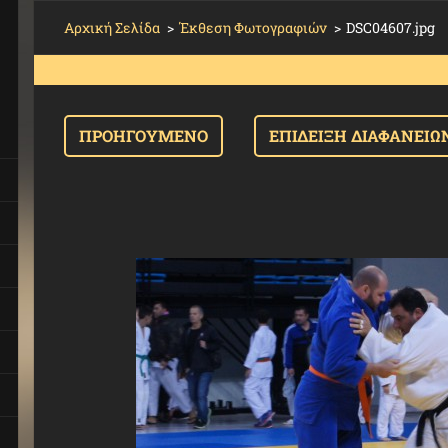
Αρχική Σελίδα
>
Έκθεση Φωτογραφιών
>
DSC04607.jpg
ΠΡΟΗΓΟΎΜΕΝΟ
ΕΠΊΔΕΙΞΗ ΔΙΑΦΑΝΕΙΏ