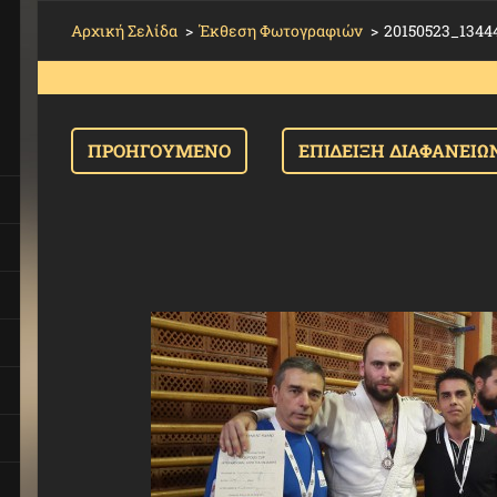
Αρχική Σελίδα
>
Έκθεση Φωτογραφιών
>
20150523_13444
ΠΡΟΗΓΟΎΜΕΝΟ
ΕΠΊΔΕΙΞΗ ΔΙΑΦΑΝΕΙΏ