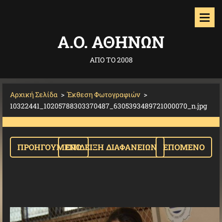
Α.O. ΑΘΗΝΩΝ
ΑΠΟ ΤΟ 2008
Αρχική Σελίδα
>
Έκθεση Φωτογραφιών
>
10322441_10205788303370487_6305393489721000070_n.jpg
ΠΡΟΗΓΟΎΜΕΝΟ
ΕΠΊΔΕΙΞΗ ΔΙΑΦΑΝΕΙΏΝ
ΕΠΌΜΕΝΟ