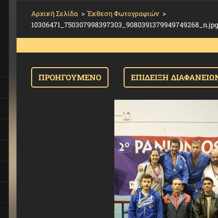
Αρχική Σελίδα
>
Έκθεση Φωτογραφιών
>
10306471_750307998397303_9080391379949749268_n.jp
ΠΡΟΗΓΟΎΜΕΝΟ
ΕΠΊΔΕΙΞΗ ΔΙΑΦΑΝΕΙΏ